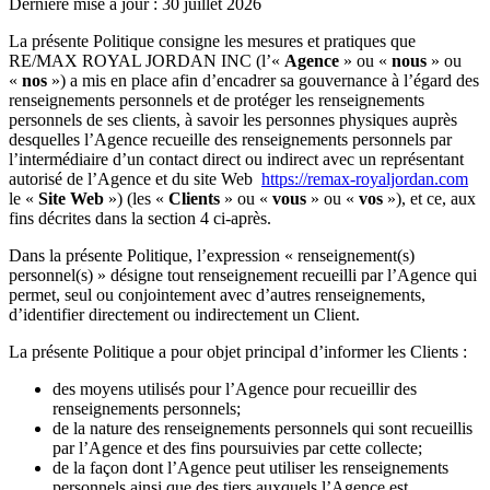
Dernière mise à jour : 30 juillet 2026
La présente Politique consigne les mesures et pratiques que
RE/MAX ROYAL JORDAN INC (l’«
Agence
» ou «
nous
» ou
«
nos
») a mis en place afin d’encadrer sa gouvernance à l’égard des
renseignements personnels et de protéger les renseignements
personnels de ses clients, à savoir les personnes physiques auprès
desquelles l’Agence recueille des renseignements personnels par
l’intermédiaire d’un contact direct ou indirect avec un représentant
autorisé de l’Agence et du site Web
https://remax-royaljordan.com
le «
Site Web
») (les «
Clients
» ou «
vous
» ou «
vos
»), et ce, aux
fins décrites dans la section 4 ci-après.
Dans la présente Politique, l’expression « renseignement(s)
personnel(s) » désigne tout renseignement recueilli par l’Agence qui
permet, seul ou conjointement avec d’autres renseignements,
d’identifier directement ou indirectement un Client.
La présente Politique a pour objet principal d’informer les Clients :
des moyens utilisés pour l’Agence pour recueillir des
renseignements personnels;
de la nature des renseignements personnels qui sont recueillis
par l’Agence et des fins poursuivies par cette collecte;
de la façon dont l’Agence peut utiliser les renseignements
personnels ainsi que des tiers auxquels l’Agence est