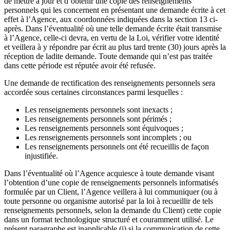
de mettre à jour et d’obtenir une copie des renseignements
personnels qui les concernent en présentant une demande écrite à cet
effet à l’Agence, aux coordonnées indiquées dans la section 13 ci-
après. Dans l’éventualité où une telle demande écrite était transmise
à l’Agence, celle-ci devra, en vertu de la Loi, vérifier votre identité
et veillera à y répondre par écrit au plus tard trente (30) jours après la
réception de ladite demande. Toute demande qui n’est pas traitée
dans cette période est réputée avoir été refusée.
Une demande de rectification des renseignements personnels sera
accordée sous certaines circonstances parmi lesquelles :
Les renseignements personnels sont inexacts ;
Les renseignements personnels sont périmés ;
Les renseignements personnels sont équivoques ;
Les renseignements personnels sont incomplets ; ou
Les renseignements personnels ont été recueillis de façon
injustifiée.
Dans l’éventualité où l’Agence acquiesce à toute demande visant
l’obtention d’une copie de renseignements personnels informatisés
formulée par un Client, l’Agence veillera à lui communiquer (ou à
toute personne ou organisme autorisé par la loi à recueillir de tels
renseignements personnels, selon la demande du Client) cette copie
dans un format technologique structuré et couramment utilisé. Le
présent paragraphe est inapplicable (i) si la communication de cette